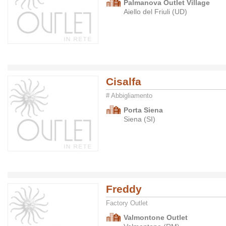
Palmanova Outlet Village
Aiello del Friuli (UD)
Cisalfa
# Abbigliamento
Porta Siena
Siena (SI)
Freddy
Factory Outlet
Valmontone Outlet