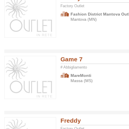
Factory Outlet
Fashion District Mantova Outl
Mantova (MN)
Game 7
# Abbigliamento
MareMonti
Massa (MS)
Freddy
Factory Outlet