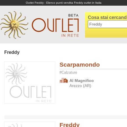
Outlet Freddy - Elenco punti vendita Freddy outlet in Italia
Cosa stai cercan
Freddy
Scarpamondo
#Calzature
Al Magnifico
Arezzo (AR)
Freddy