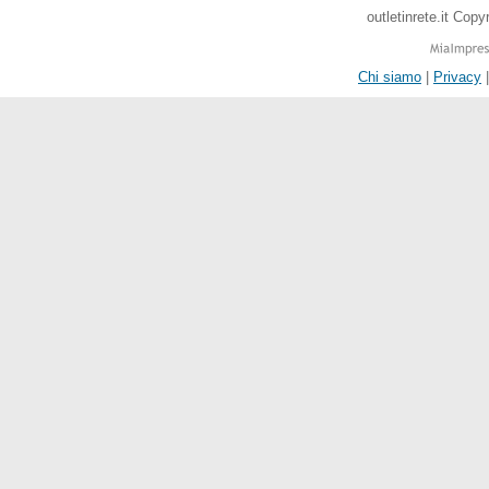
outletinrete.it Cop
Chi siamo
|
Privacy