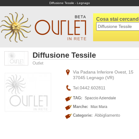
Diffusione Tessile - Legnago
Cosa stai cercan
Diffusione Tessile
Outlet
Via Padana Inferiore Ovest, 15
37045 Legnago (VR)
Tel.0442.602811
TAG:
Spaccio Aziendale
Marche:
Max Mara
Categorie:
Abbigliamento