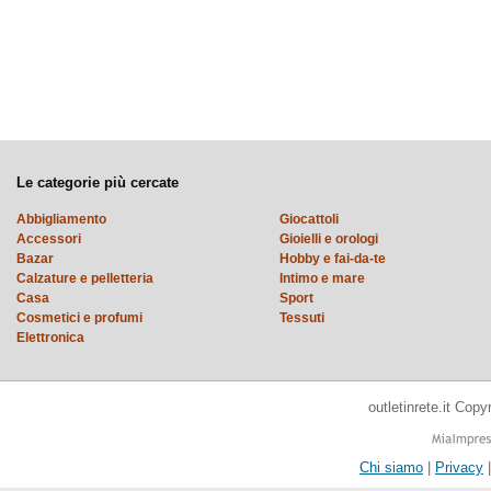
Le categorie più cercate
Abbigliamento
Giocattoli
Accessori
Gioielli e orologi
Bazar
Hobby e fai-da-te
Calzature e pelletteria
Intimo e mare
Casa
Sport
Cosmetici e profumi
Tessuti
Elettronica
outletinrete.it Cop
Chi siamo
|
Privacy