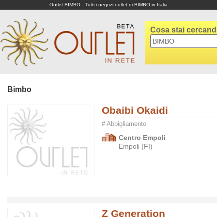
Outlet BIMBO - Tutti i negozi outlet di BIMBO in Italia
Cosa stai cercan
Bimbo
Obaibi Okaidi
# Abbigliamento
Centro Empoli
Empoli (FI)
Z Generation