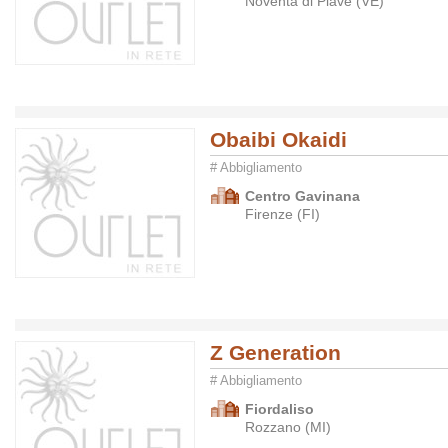
Noventa di Piave (VE)
Obaibi Okaidi
# Abbigliamento
Centro Gavinana
Firenze (FI)
Z Generation
# Abbigliamento
Fiordaliso
Rozzano (MI)