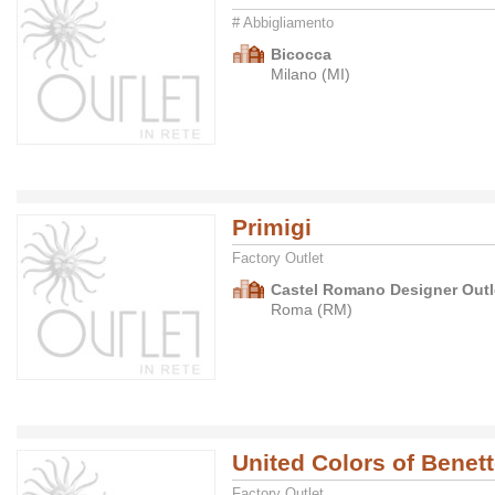
# Abbigliamento
Bicocca
Milano (MI)
Primigi
Factory Outlet
Castel Romano Designer Outle
Roma (RM)
United Colors of Benet
Factory Outlet