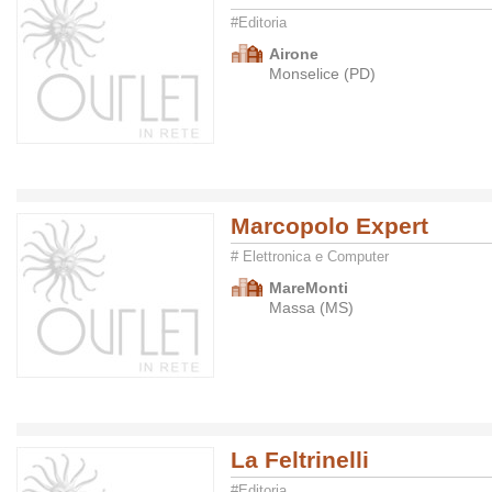
#Editoria
Airone
Monselice (PD)
Marcopolo Expert
# Elettronica e Computer
MareMonti
Massa (MS)
La Feltrinelli
#Editoria