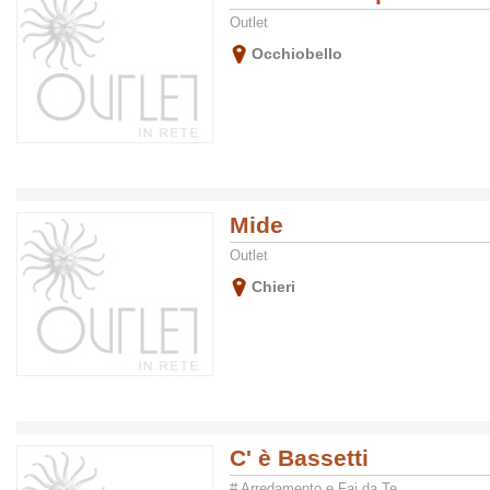
Outlet
Occhiobello
Mide
Outlet
Chieri
C' è Bassetti
# Arredamento e Fai da Te