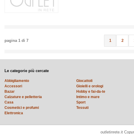
pagina
1
di
7
1
2
Le categorie più cercate
Abbigliamento
Giocattoli
Accessori
Gioielli e orologi
Bazar
Hobby e fai-da-te
Calzature e pelletteria
Intimo e mare
Casa
Sport
Cosmetici e profumi
Tessuti
Elettronica
outletinrete.it Cop