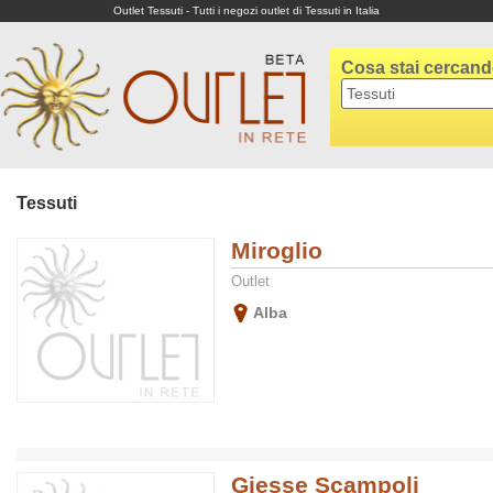
Outlet Tessuti - Tutti i negozi outlet di Tessuti in Italia
Cosa stai cercan
Tessuti
Miroglio
Outlet
Alba
Giesse Scampoli