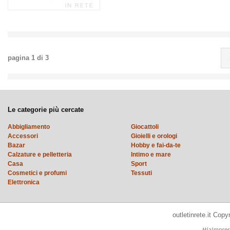
pagina
1
di
3
Le categorie più cercate
Abbigliamento
Giocattoli
Accessori
Gioielli e orologi
Bazar
Hobby e fai-da-te
Calzature e pelletteria
Intimo e mare
Casa
Sport
Cosmetici e profumi
Tessuti
Elettronica
outletinrete.it Cop