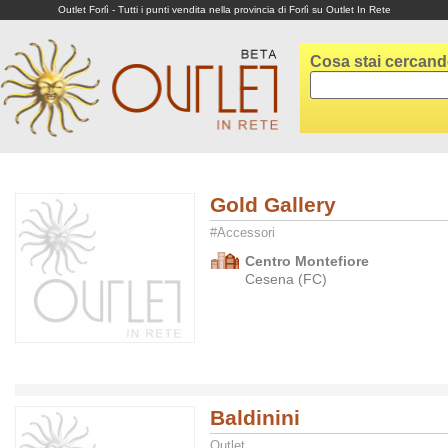
Outlet Forlì - Tutti i punti vendita nella provincia di Forlì su Outlet In Rete
Cosa stai cercan
Gold Gallery
#Accessori
Centro Montefiore
Cesena (FC)
Baldinini
Outlet