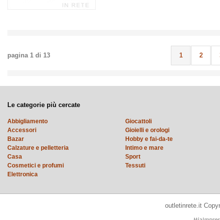
pagina
1
di
13
1
2
Le categorie più cercate
Abbigliamento
Giocattoli
Accessori
Gioielli e orologi
Bazar
Hobby e fai-da-te
Calzature e pelletteria
Intimo e mare
Casa
Sport
Cosmetici e profumi
Tessuti
Elettronica
outletinrete.it Cop