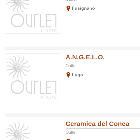
Fusignano
A.N.G.E.L.O.
Outlet
Lugo
Ceramica del Conca
Outlet