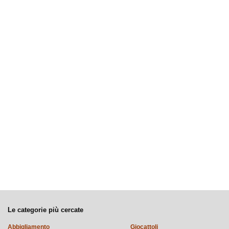
Le categorie più cercate
Abbigliamento
Giocattoli