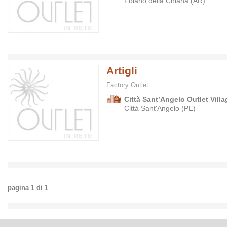
Foiano della Chiana (AR)
Artigli
Factory Outlet
Città Sant’Angelo Outlet Villa
Città Sant'Angelo (PE)
pagina
1
di
1