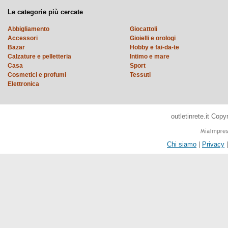
Le categorie più cercate
Abbigliamento
Giocattoli
Accessori
Gioielli e orologi
Bazar
Hobby e fai-da-te
Calzature e pelletteria
Intimo e mare
Casa
Sport
Cosmetici e profumi
Tessuti
Elettronica
outletinrete.it Cop
Chi siamo
|
Privacy