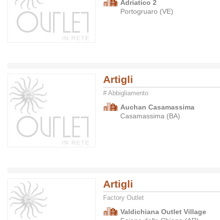
Adriatico 2
Portogruaro (VE)
Artigli
# Abbigliamento
Auchan Casamassima
Casamassima (BA)
Artigli
Factory Outlet
Valdichiana Outlet Village