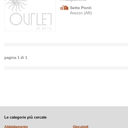
Sette Ponti
Arezzo (AR)
pagina
1
di
1
Le categorie più cercate
Abbigliamento
Giocattoli