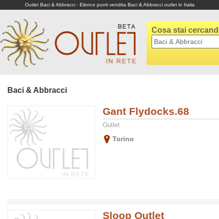
Outlet Baci & Abbracci - Elenco punti vendita Baci & Abbracci outlet in Italia
Cosa stai cercan
Baci & Abbracci
Gant Flydocks.68
Outlet
Torino
Sloop Outlet