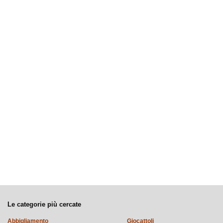
Le categorie più cercate
Abbigliamento
Giocattoli