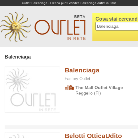
Outlet Balenciaga - Elenco punti vendita Balenciaga outlet in Italia
Cosa stai cercan
Balenciaga
Balenciaga
Factory Outlet
The Mall Outlet Village
Reggello (FI)
Belotti OtticaUdito