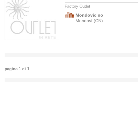
Factory Outlet
Mondovicino
Mondovì (CN)
pagina
1
di
1