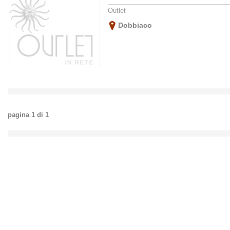
Outlet
Dobbiaco
pagina
1
di
1