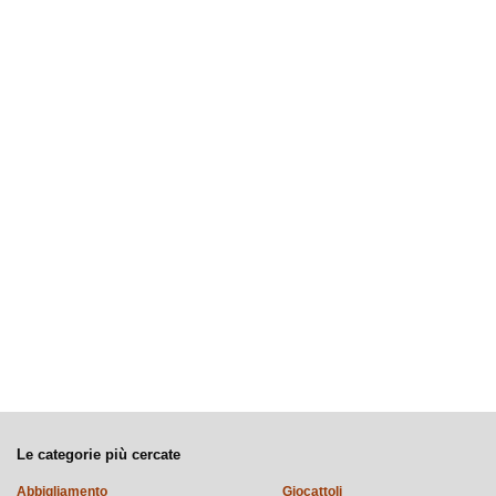
Le categorie più cercate
Abbigliamento
Giocattoli