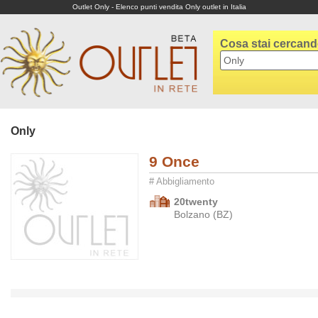
Outlet Only - Elenco punti vendita Only outlet in Italia
Cosa stai cercan
Only
9 Once
# Abbigliamento
20twenty
Bolzano (BZ)