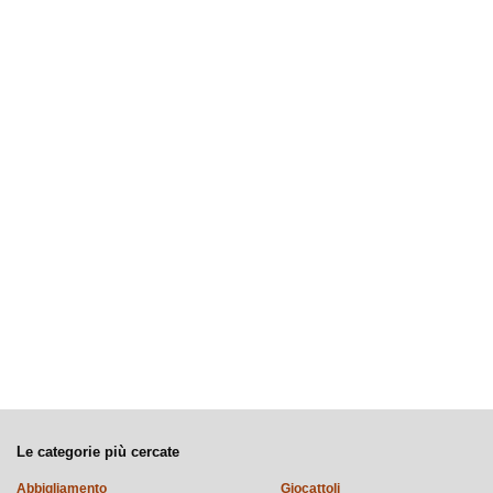
Le categorie più cercate
Abbigliamento
Giocattoli