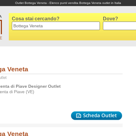
Outlet Bottega Veneta - Elenco punti vendita Bottega Veneta outlet in Italia
Cosa stai cercando?
Dove?
ga Veneta
tlet
enta di Piave Designer Outlet
enta di Piave (VE)
ga Veneta