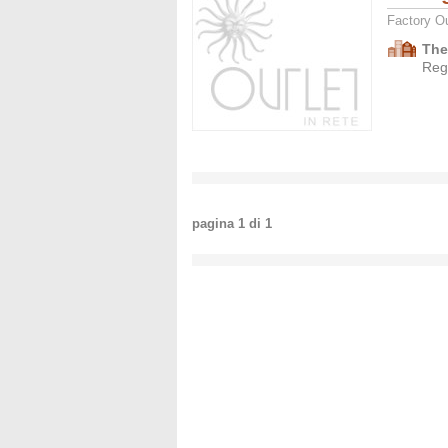
Factory Ou
The
Regg
pagina
1
di
1