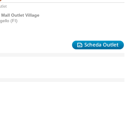
tlet
 Mall Outlet Village
ello (FI)