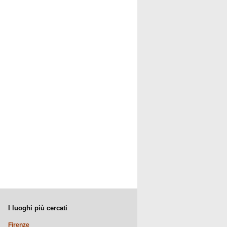
I luoghi più cercati
Firenze