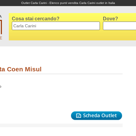
Outlet Carla Carini - Elenco punti vendita Carla Carini outlet in Italia
Cosa stai cercando?
Dove?
tta Coen Misul
o