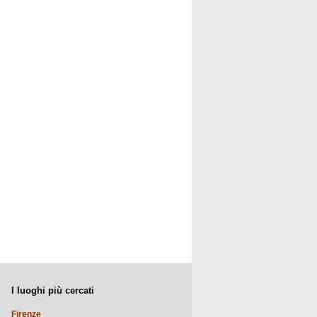
I luoghi più cercati
Firenze