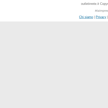
outletinrete.it Cop
Chi siamo
|
Privacy