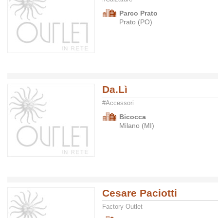
Parco Prato
Prato (PO)
Da.Lì
#Accessori
Bicocca
Milano (MI)
Cesare Paciotti
Factory Outlet