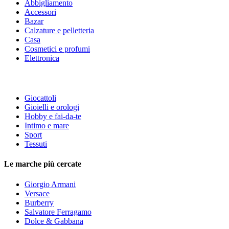
Abbigliamento
Accessori
Bazar
Calzature e pelletteria
Casa
Cosmetici e profumi
Elettronica
Giocattoli
Gioielli e orologi
Hobby e fai-da-te
Intimo e mare
Sport
Tessuti
Le marche più cercate
Giorgio Armani
Versace
Burberry
Salvatore Ferragamo
Dolce & Gabbana