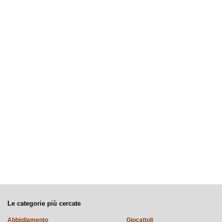
Le categorie più cercate
Abbigliamento
Giocattoli