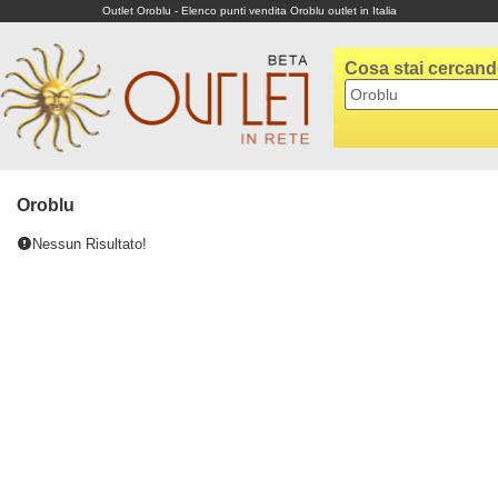
Outlet Oroblu - Elenco punti vendita Oroblu outlet in Italia
Cosa stai cercan
Oroblu
Nessun Risultato!