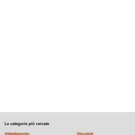
Le categorie più cercate
Abbigliamento
Giocattoli