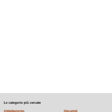
Le categorie più cercate
Abbigliamento
Giocattoli