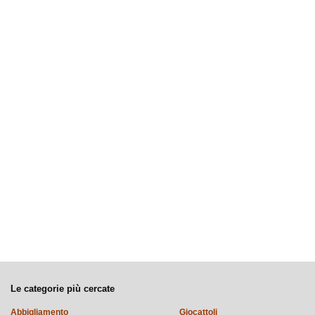
Le categorie più cercate
Abbigliamento
Giocattoli