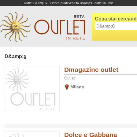
Outlet D&amp;G - Elenco punti vendita D&amp;G outlet in Italia
Cosa stai cercan
D&amp;g
Dmagazine outlet
Outlet
Milano
Dolce e Gabbana