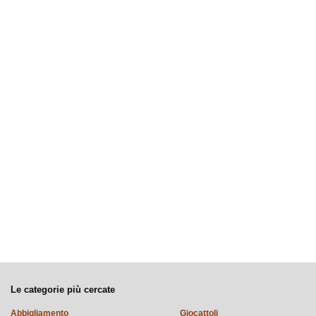
Le categorie più cercate
Abbigliamento
Giocattoli