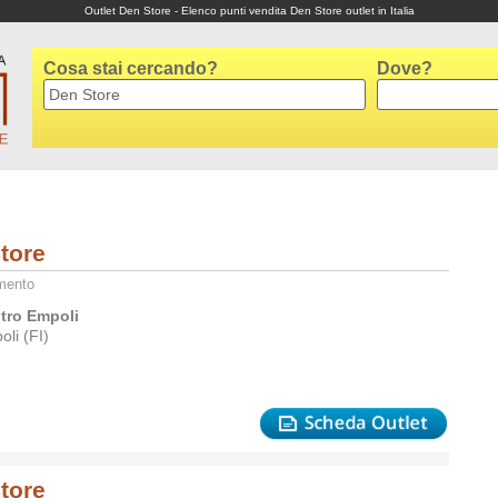
Outlet Den Store - Elenco punti vendita Den Store outlet in Italia
Cosa stai cercando?
Dove?
tore
amento
tro Empoli
li (FI)
tore