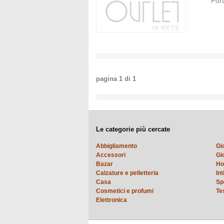
Por
pagina
1
di
1
Le categorie più cercate
Abbigliamento
Gi
Accessori
Gio
Bazar
Ho
Calzature e pelletteria
In
Casa
Sp
Cosmetici e profumi
Te
Elettronica