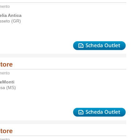
amento
elia Antica
sseto (GR)
tore
amento
eMonti
sa (MS)
tore
amento