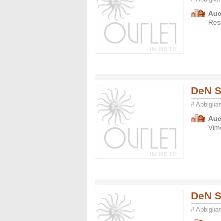
Auc
Res
DeN S
# Abbigli
Auc
Vim
DeN S
# Abbigli