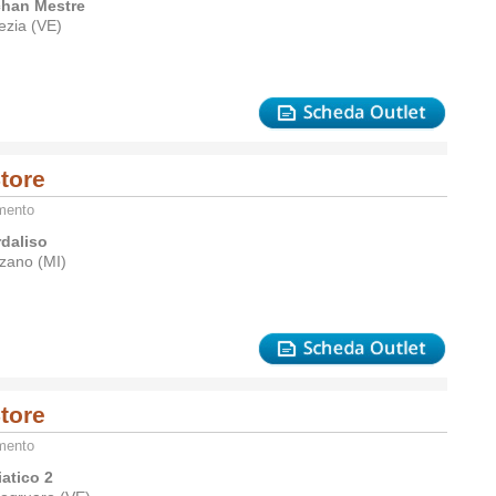
han Mestre
ezia (VE)
tore
amento
rdaliso
zano (MI)
tore
amento
iatico 2