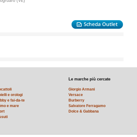
togruaro (VE)
Le marche più cercate
ocattoli
Giorgio Armani
ielli e orologi
Versace
bby e fai-da-te
Burberry
timo e mare
Salvatore Ferragamo
ort
Dolce & Gabbana
ssuti