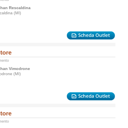
han Rescaldina
caldina (MI)
tore
amento
han Vimodrone
odrone (MI)
tore
amento