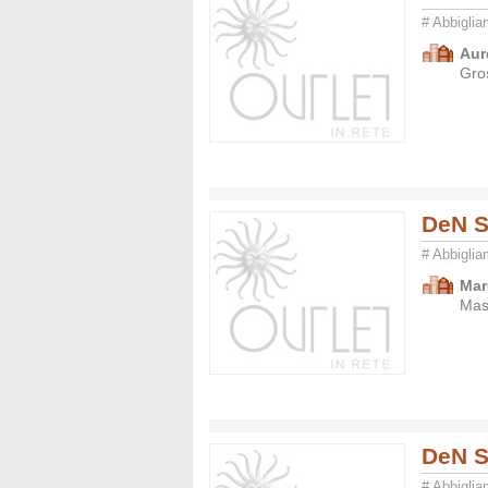
# Abbigli
Aur
Gro
DeN S
# Abbigli
Mar
Mas
DeN S
# Abbigli