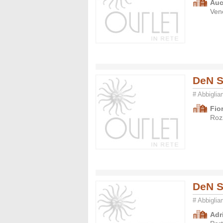
Auc
Ven
DeN S
# Abbigli
Fio
Roz
DeN S
# Abbigli
Adr