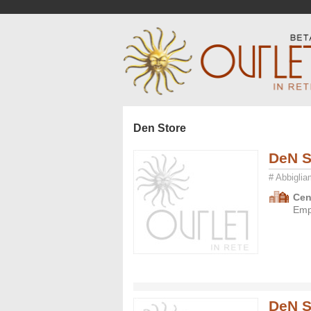
Den Store
DeN S
# Abbigli
Cen
Empo
DeN S