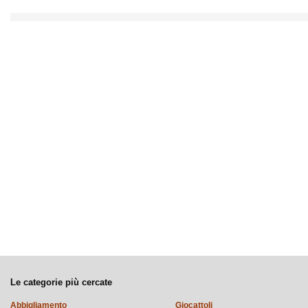
Le categorie più cercate
Abbigliamento
Giocattoli