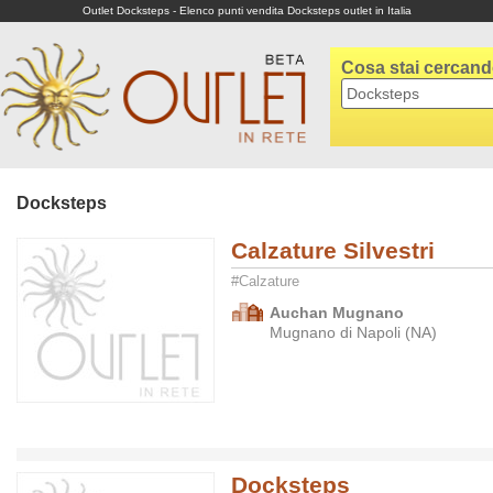
Outlet Docksteps - Elenco punti vendita Docksteps outlet in Italia
Cosa stai cercan
Docksteps
Calzature Silvestri
#Calzature
Auchan Mugnano
Mugnano di Napoli (NA)
Docksteps