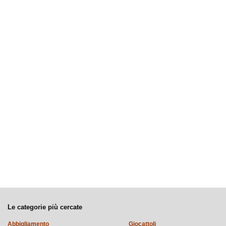
Le categorie più cercate
Abbigliamento
Giocattoli