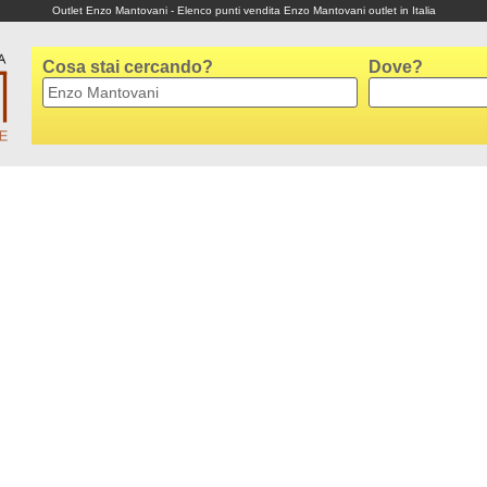
Outlet Enzo Mantovani - Elenco punti vendita Enzo Mantovani outlet in Italia
Cosa stai cercando?
Dove?