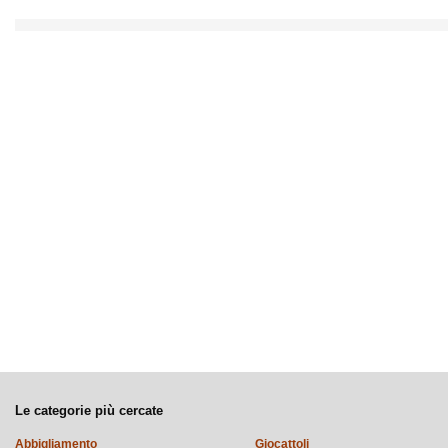
Le categorie più cercate
Abbigliamento
Giocattoli