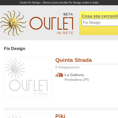
Outlet Fix Design - Elenco punti vendita Fix Design outlet in Italia
Cosa stai cercan
Fix Design
Quinta Strada
# Abbigliamento
La Galleria
Pontedera (PI)
Piki