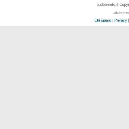
outletinrete.it Cop
Chi siamo
|
Privacy