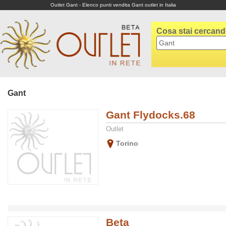
Outlet Gant - Elenco punti vendita Gant outlet in Italia
Cosa stai cercan
Gant
Gant Flydocks.68
Outlet
Torino
Beta