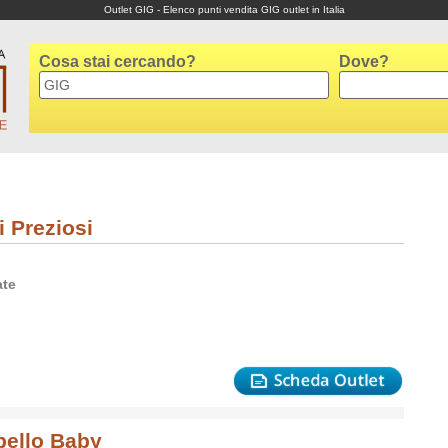
Outlet GIG - Elenco punti vendita GIG outlet in Italia
Cosa stai cercando?
Dove?
i Preziosi
ate
bello Baby