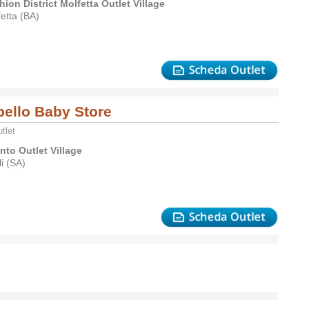
hion District Molfetta Outlet Village
etta (BA)
bello Baby Store
tlet
ento Outlet Village
i (SA)