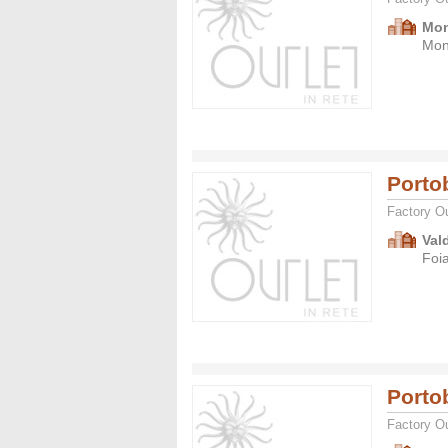
Mon
Mon
Porto
Factory Ou
Val
Foi
Porto
Factory Ou