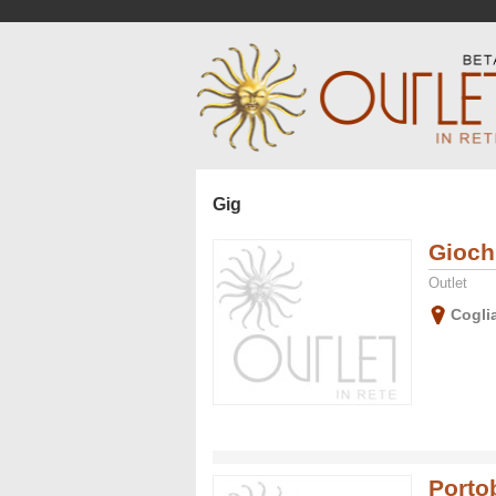
Gig
Gioch
Outlet
Cogli
Porto