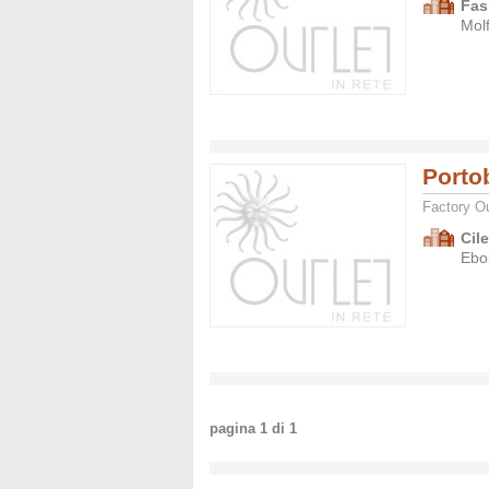
Fas
Molf
Porto
Factory Ou
Cil
Ebol
pagina
1
di
1