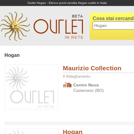
Outlet Hogan - Elenco punti vendita Hogan outlet in Italia
Cosa stai cercan
Hogan
Maurizio Collection
# Abbigliamento
Centro Nova
Castenaso (BO)
Hogan