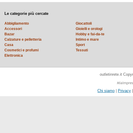
Le categorie più cercate
Abbigliamento
Giocattoli
Accessori
Gioielli e orologi
Bazar
Hobby e fai-da-te
Calzature e pelletteria
Intimo e mare
Casa
Sport
Cosmetici e profumi
Tessuti
Elettronica
outletinrete.it Cop
Chi siamo
|
Privacy