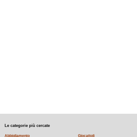
Le categorie più cercate
Abbigliamento
Giocattoli