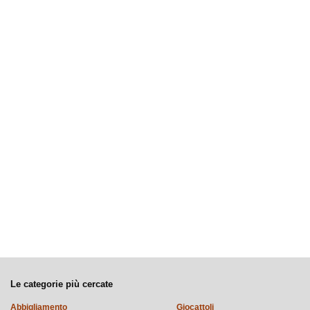
Le categorie più cercate
Abbigliamento
Giocattoli