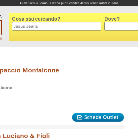
Outlet Jesus Jeans - Elenco punti vendita Jesus Jeans outlet in Italia
Cosa stai cercando?
Dove?
Spaccio Monfalcone
lcone
 Luciano & Figli