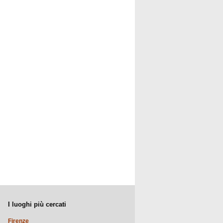
I luoghi più cercati
Firenze