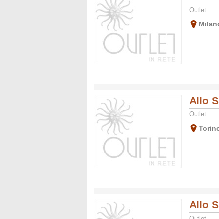
Outlet
Milan
Allo 
Outlet
Torin
Allo 
Outlet