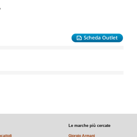
o
Le marche più cercate
ocattoli
Giorgio Armani