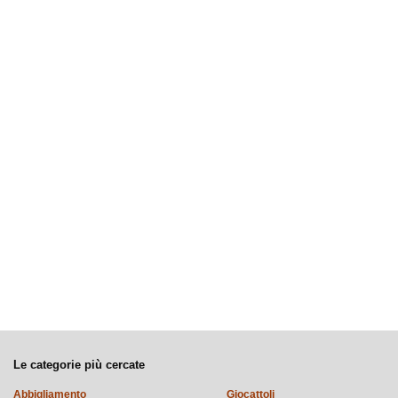
Le categorie più cercate
Abbigliamento
Giocattoli