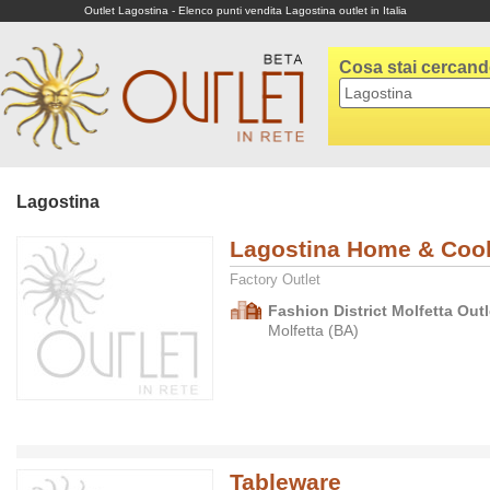
Outlet Lagostina - Elenco punti vendita Lagostina outlet in Italia
Cosa stai cercan
Lagostina
Lagostina Home & Coo
Factory Outlet
Fashion District Molfetta Outl
Molfetta (BA)
Tableware