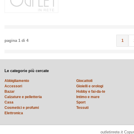
pagina
1
di
4
1
Le categorie più cercate
Abbigliamento
Giocattoli
Accessori
Gioielli e orologi
Bazar
Hobby e fai-da-te
Calzature e pelletteria
Intimo e mare
Casa
Sport
Cosmetici e profumi
Tessuti
Elettronica
outletinrete.it Cop