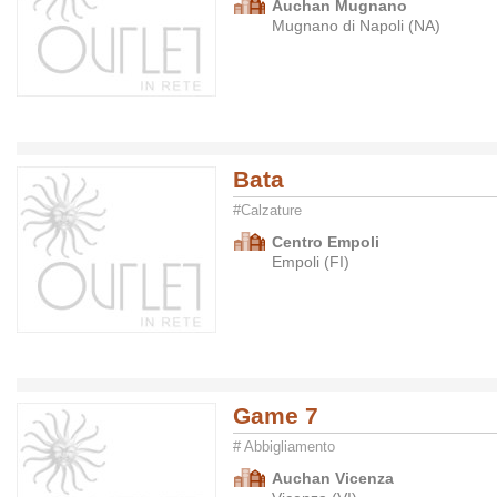
Auchan Mugnano
Mugnano di Napoli (NA)
Bata
#Calzature
Centro Empoli
Empoli (FI)
Game 7
# Abbigliamento
Auchan Vicenza