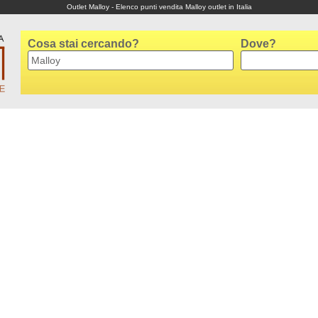
Outlet Malloy - Elenco punti vendita Malloy outlet in Italia
Cosa stai cercando?
Dove?