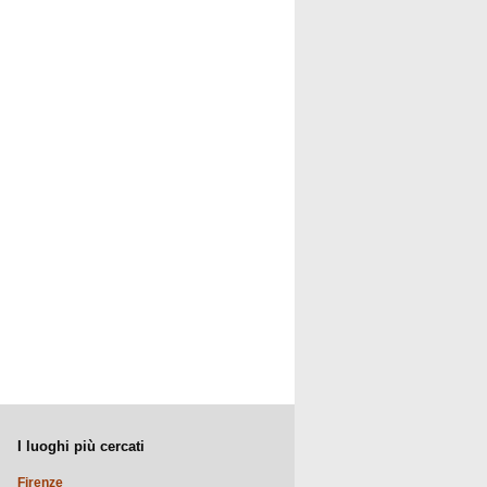
I luoghi più cercati
Firenze