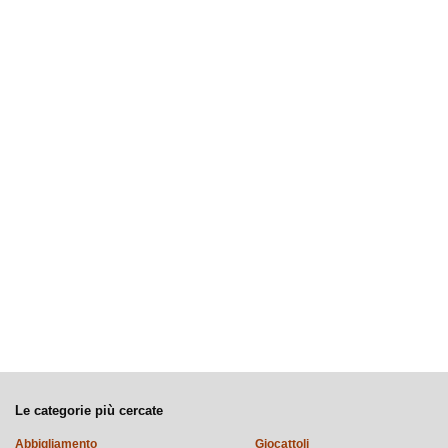
Le categorie più cercate
Abbigliamento
Giocattoli