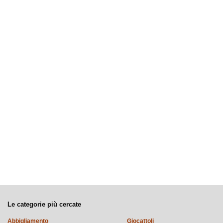
Le categorie più cercate
Abbigliamento
Giocattoli