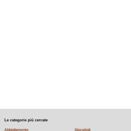
Le categorie più cercate
Abbigliamento
Giocattoli