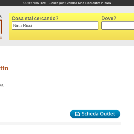
Outlet Nina Ricci - Elenco punti vendita Nina Ricci outlet in Italia
Cosa stai cercando?
Dove?
tto
va