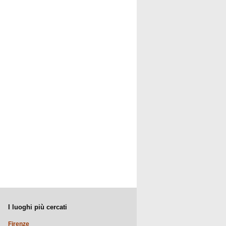
I luoghi più cercati
Firenze