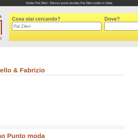
Outlet Pal Zileri - Elenco punti vendita Pal Zileri outlet in Italia
Cosa stai cercando?
Dove?
ello & Fabrizio
no Punto moda