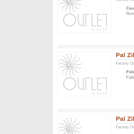
Cas
Rom
Pal Zi
Factory Ou
Fid
Fid
Pal Zi
Factory Ou