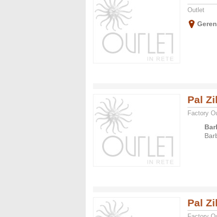
Outlet
Gere
Pal Zi
Factory Ou
Bar
Barb
Pal Zi
Factory Ou