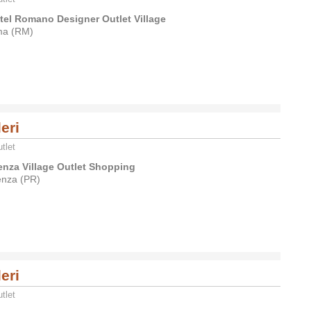
tel Romano Designer Outlet Village
a (RM)
leri
tlet
enza Village Outlet Shopping
enza (PR)
leri
tlet