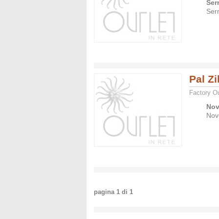
Ser
Serr
Pal Zi
Factory Ou
Nov
Nov
pagina
1
di
1