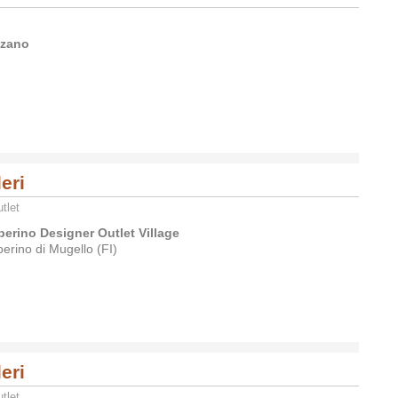
nzano
leri
tlet
berino Designer Outlet Village
erino di Mugello (FI)
leri
tlet