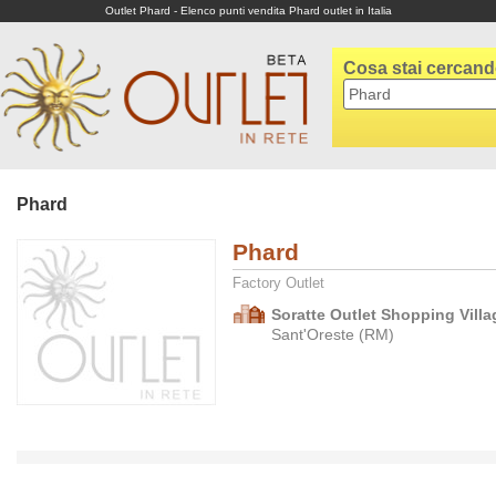
Outlet Phard - Elenco punti vendita Phard outlet in Italia
Cosa stai cercan
Phard
Phard
Factory Outlet
Soratte Outlet Shopping Villa
Sant'Oreste (RM)