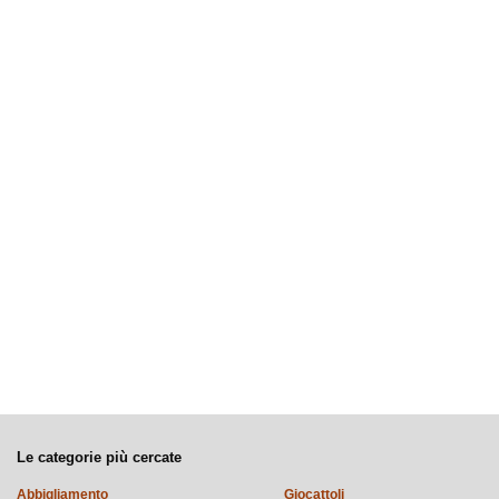
Le categorie più cercate
Abbigliamento
Giocattoli