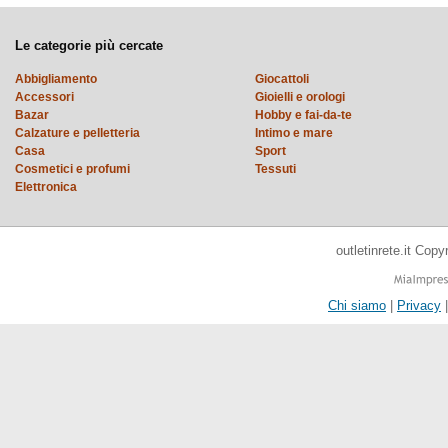
Le categorie più cercate
Abbigliamento
Giocattoli
Accessori
Gioielli e orologi
Bazar
Hobby e fai-da-te
Calzature e pelletteria
Intimo e mare
Casa
Sport
Cosmetici e profumi
Tessuti
Elettronica
outletinrete.it Cop
Chi siamo
|
Privacy