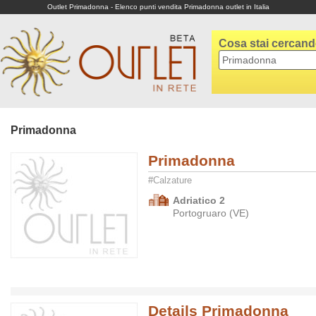
Outlet Primadonna - Elenco punti vendita Primadonna outlet in Italia
Cosa stai cercan
Primadonna
Primadonna
#Calzature
Adriatico 2
Portogruaro (VE)
Details Primadonna