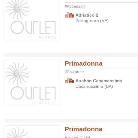
#Accessori
Adriatico 2
Portogruaro (VE)
Primadonna
#Calzature
Auchan Casamassima
Casamassima (BA)
Primadonna
Factory Outlet