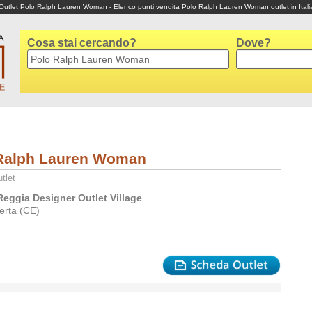
Outlet Polo Ralph Lauren Woman - Elenco punti vendita Polo Ralph Lauren Woman outlet in Itali
Cosa stai cercando?
Dove?
Ralph Lauren Woman
tlet
Reggia Designer Outlet Village
erta (CE)