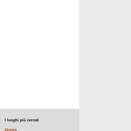
I luoghi più cercati
Firenze